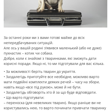
За останні роки ми з вами готові майже до всіх
непередбачуваних ситуацій.
Але ось у вашій родині зʼявився маленький (або не дуже)
пухнастик – котик чи собака.
Добре, коли є знайомі з тваринками, які зможуть дати
корисні поради. Якщо ні, то ми підготували для вас кілька.
• За можливості беріть тварин до укриття.
• Заздалегідь приготуйте все необхідне, можливо варто
мати подвійні комплекти деяких речей – часу на збори,
навіть якщо «все під рукою», може й не бути.
• Заздалегідь обговоріть хто й за що буде відповідати.
• Що варто підготувати:
– переноска (для невеликих тварин). Якщо раніше ви не
користувались нею, то варто починати привчати тваринку