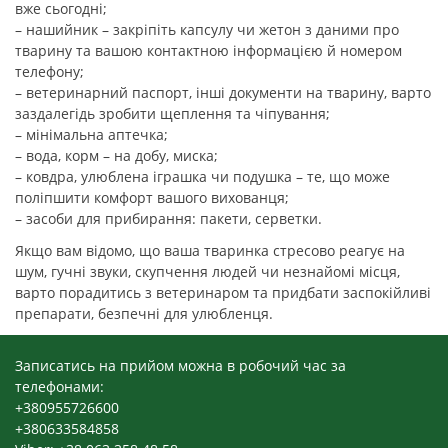
вже сьогодні;
– нашийник – закріпіть капсулу чи жетон з даними про
тварину та вашою контактною інформацією й номером
телефону;
– ветеринарний паспорт, інші документи на тварину, варто
заздалегідь зробити щеплення та чіпування;
– мінімальна аптечка;
– вода, корм – на добу, миска;
– ковдра, улюблена іграшка чи подушка – те, що може
поліпшити комфорт вашого вихованця;
– засоби для прибирання: пакети, серветки.
Якщо вам відомо, що ваша тваринка стресово реагує на
шум, гучні звуки, скупчення людей чи незнайомі місця,
варто порадитись з ветеринаром та придбати заспокійливі
препарати, безпечні для улюбленця.
Записатись на прийом можна в робочий час за
телефонами:
+380955726600
+380633584858