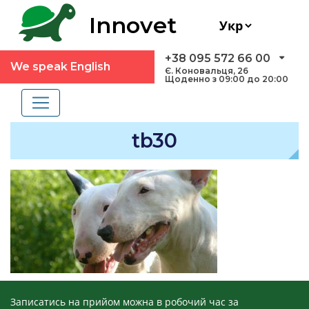
Innovet
+38 095 572 66 00
We speak English
Є. Коновальця, 26
Щоденно з 09:00 до 20:00
tb30
Записатись на прийом можна в робочий час за