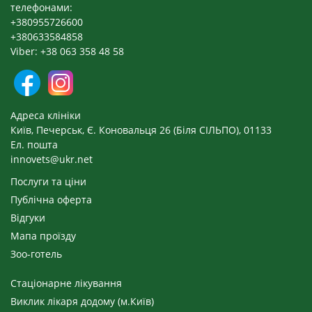
телефонами:
+380955726600
+380633584858
Viber: +38 063 358 48 58
Адреса клініки
Київ, Печерськ, Є. Коновальця 26 (Біля СІЛЬПО), 01133
Ел. пошта
innovets@ukr.net
Послуги та ціни
Публічна оферта
Відгуки
Мапа проїзду
Зоо-готель
Стаціонарне лікування
Виклик лікаря додому (м.Київ)