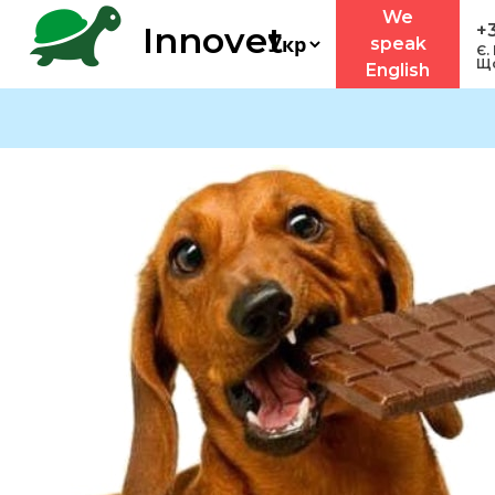
We
Innovet
+
speak
Є.
Що
English