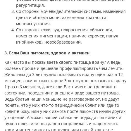
регургитация.
Со стороны мочевыделительной системы, изменения
цвета и объёма мочи, изменения кратности
мочеиспускания.
Со стороны кожи, зуд, покраснения, облысения,
изменения пигментации, наличие корочек, папул
(гнойничков), новообразований.
3. Если Ваш питомец здоров и активен.
Как часто вы показываете своего питомца врачу? А ведь
болезнь проще и дешевле профилактировать чем лечить.
Животных до 3 лет нужно показывать врачу один раз в 12
месяцев, а животных старше 3 лет нужно показывать врачу
1 раз в 6 месяцев, даже если Вас ничего не тревожит в
состоянии, поведении и внешнем виде вашего питомца.
Ведь братья наши меньшие не разговаривают, не дадут
понять, что у них что-то периодически болит или где-то
колит в боку, или у них изжога посте лакомств и/или других
угощений. А может вашей собаке не подходит ошейник и
нужна шлея, или она давно поправилась и надо менять
корм и интенсивность прогулок, или вашей кошке не