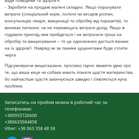
вади поведінки та здоров’я.
⁃ Заробити на продажі малечі складно. Якщо порахувати
витрати (спеціальний корм, пологи чи кесарів розтин,
консультацію лікаря, вакцинації та обробку від паразитів), то
виникає питання, чи не перевищать витрати дохід. Якщо ж
годувати приплід чим прийдеться і не витрачати гроші на
обробку та вакцинування – то це однозначно дасться взнаки
на їх здоров’ї. Навряд чи за такими цуценятами буде стояти
черга.
Підсумовуючи вищесказане, просимо гарно зважити ідею про
те, що ваша киця чи собака мають пізнати щастя материнства,
бо найчастіше щастя закінчується швидко і з’являється купа
проблем.
Записатись на прийом можна в робочий час за
телефонами:
+380955726600
+380633584858
Viber: +38 063 358 48 58