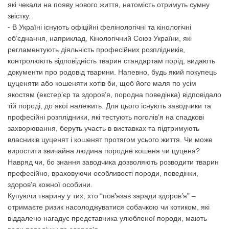
які чекали на появу нового життя, натомість отримуть сумну
звістку.
⁃ В Україні існують офіційні фелінологічні та кінологічні
об’єднання, наприклад, Кінологічний Союз України, які
регламентують діяльність професійних розплідників,
контролюють відповідність тварин стандартам порід, видають
документи про родовід тварини. Напевно, будь який покупець
цуценяти або кошеняти хотів би, щоб його маля по усім
якостям (екстер’єр та здоров’я, породна поведінка) відповідало
тій породі, до якої належить. Для цього існують заводчики та
професійні розплідники, які тестують поголів’я на спадкові
захворювання, беруть участь в виставках та підтримують
власників цуценят і кошенят протягом усього життя. Чи може
виростити звичайна людина породне кошеня чи цуценя?
Навряд чи, бо знання заводчика дозволяють розводити тварин
професійно, враховуючи особливості породи, поведінки,
здоров’я кожної особини.
Купуючи тварину у тих, хто “пов’язав заради здоров’я” –
отримаєте ризик насолоджуватися собачкою чи котиком, які
віддалено нагадує представника улюбленої породи, мають