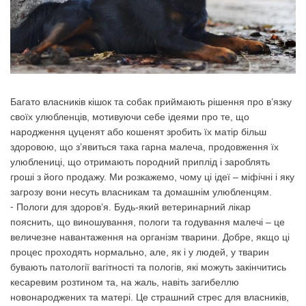
Багато власників кішок та собак приймають рішення про в’язку
своїх улюбленців, мотивуючи себе ідеями про те, що
народження цуценят або кошенят зробить їх матір більш
здоровою, що з’явиться така гарна малеча, продовження їх
улюблениці, що отримають породний приплід і зароблять
гроші з його продажу. Ми розкажемо, чому ці ідеї – міфічні і яку
загрозу вони несуть власникам та домашнім улюбленцям.
⁃ Пологи для здоров’я. Будь-який ветеринарний лікар
пояснить, що виношування, пологи та годування малечі – це
величезне навантаження на організм тварини. Добре, якщо ці
процес проходять нормально, але, як і у людей, у тварин
бувають патології вагітності та пологів, які можуть закінчитись
кесаревим розтином та, на жаль, навіть загибеллю
новонароджених та матері. Це страшний стрес для власників,