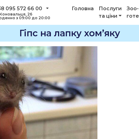
38 095 572 66 00
Головна
Послуги
Зоо-
 Коновальця, 26
та ціни
гот
денно з 09:00 до 20:00
Гіпс на лапку хом’яку