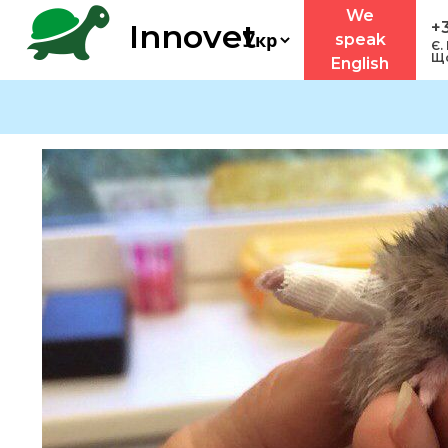
We
Innovet
+
speak
Є.
Що
English