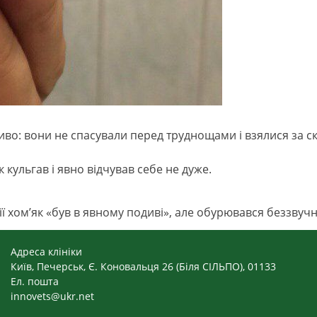
иво: вони не спасували перед труднощами і взялися за с
 кульгав і явно відчував себе не дуже.
ції хом’як «був в явному подиві», але обурювався беззву
Адреса клініки
Київ, Печерськ, Є. Коновальця 26 (Біля СІЛЬПО), 01133
Ел. пошта
innovets@ukr.net