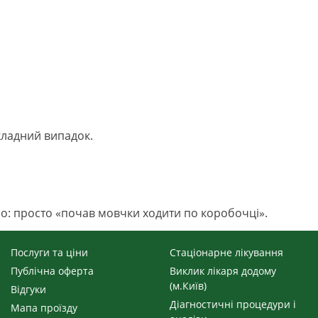
кладний випадок.
чно: просто «почав мовчки ходити по коробочці».
Послуги та ціни
Стаціонарне лікування
Публічна оферта
Виклик лікаря додому
(м.Київ)
Відгуки
Діагностичні процедури і
Мапа проїзду