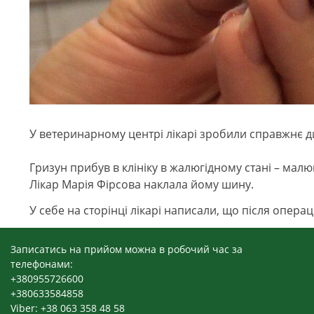
У ветеринарному центрі лікарі зробили справжнє д
Гризун прибув в клініку в жалюгідному стані – малюк
Лікар Марія Фірсова наклала йому шину.
У себе на сторінці лікарі написали, що після опера
Записатись на прийом можна в робочий час за
телефонами:
+380955726600
+380633584858
Viber: +38 063 358 48 58