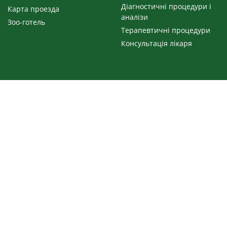
Діагностичні процедури і
Карта проезда
аналізи
Зоо-готель
Терапевтичні процедури
Консультація лікаря