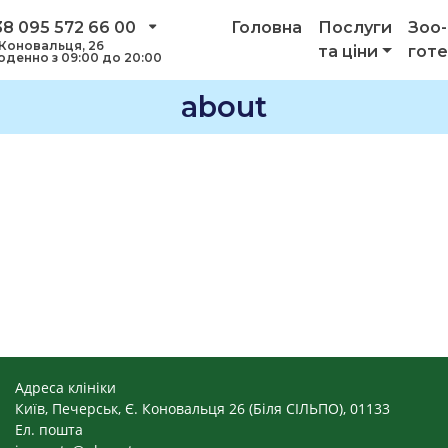
38 095 572 66 00
Головна
Послуги
Зоо-
 Коновальця, 26
та ціни
гот
денно з 09:00 до 20:00
about
Адреса клініки
Київ, Печерськ, Є. Коновальця 26 (Біля СІЛЬПО), 01133
Ел. пошта