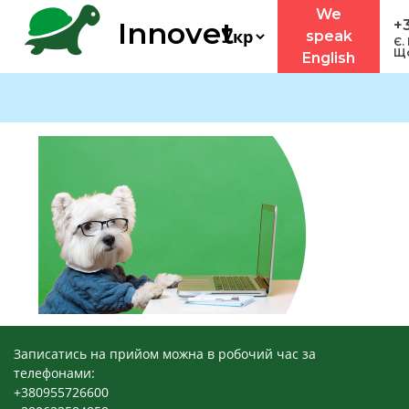
We
Innovet
+
speak
Є.
Що
English
Записатись на прийом можна в робочий час за
телефонами:
+380955726600