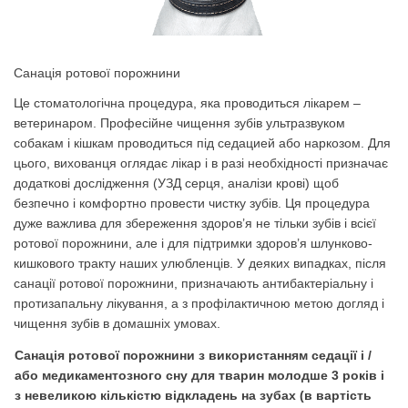
Санація ротової порожнини
Це стоматологічна процедура, яка проводиться лікарем –
ветеринаром. Професійне чищення зубів ультразвуком
собакам і кішкам проводиться під седацией або наркозом. Для
цього, вихованця оглядає лікар і в разі необхідності призначає
додаткові дослідження (УЗД серця, аналізи крові) щоб
безпечно і комфортно провести чистку зубів. Ця процедура
дуже важлива для збереження здоров’я не тільки зубів і всієї
ротової порожнини, але і для підтримки здоров’я шлунково-
кишкового тракту наших улюбленців. У деяких випадках, після
санації ротової порожнини, призначають антибактеріальну і
протизапальну лікування, а з профілактичною метою догляд і
чищення зубів в домашніх умовах.
Санація ротової порожнини з використанням седації і /
або медикаментозного сну для тварин молодше 3 років і
з невеликою кількістю відкладень на зубах (в вартість