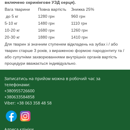
включено скринінгове УЗД серця).
Вага тварини
Повна вартість
Знижка 25%
до 5 кг
1280 грн
960 грн
5-10 кг
1480 грн
1110 грн
10-20 кг
1680 грн
1260 грн
20-30 кг
1880 грн
1410 грн
Для тварин зі значним ступенем відкладень на зубах і / або
тварин старше 3 років, з вираженою формою пародонтиту та /
або супутніми захворюваннями внутрішніх органів вартість
процедури вважається індивідуально.
Записатись на прийом можна в робочий час за
телефонами:
+380955726600
+380633584858
Viber: +38 063 358 48 58
Адреса клініки